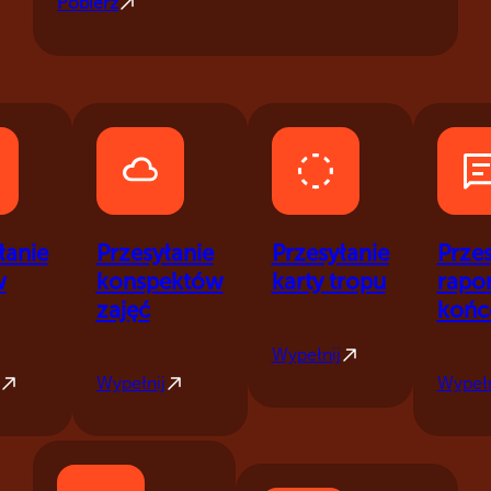
Pobierz
łanie
Przesyłanie
Przesyłanie
Przes
w
konspektów
karty tropu
rapo
zajęć
koń
Wypełnij
Wypełnij
Wypełn